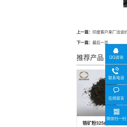
上一篇：
印度客户来厂洽谈
下一篇：
最后一页
推荐产品
QQ咨询
联系电话
在线留言
微信扫一扫
铬矿粉325#汽车