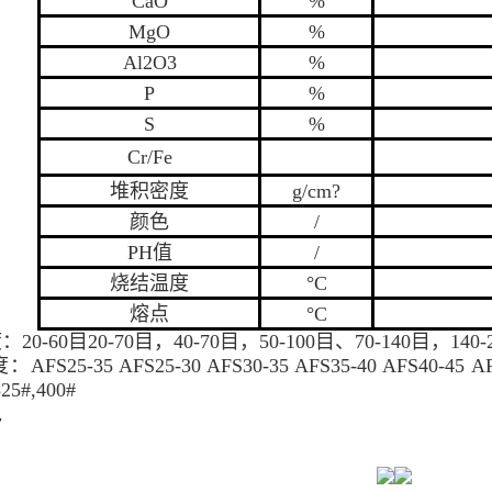
CaO
%
MgO
%
Al2O3
%
P
%
S
%
Cr/Fe
堆积密度
g/cm?
颜色
/
PH值
/
烧结温度
°C
熔点
°C
度：
20-60目20-70目，40-70目，50-100目、70-140目，140-
度：
AFS25-35 AFS25-30 AFS30-35 AFS35-40 AFS40-45 AF
325#,400#
包