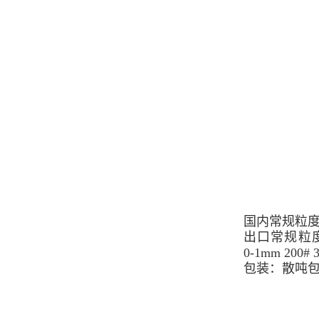
国内常规粒
出口常规粒
0-1mm
200# 
包装：散吨