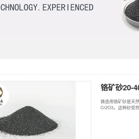
铸造用铬矿砂是天
Cr2O3。这种砂