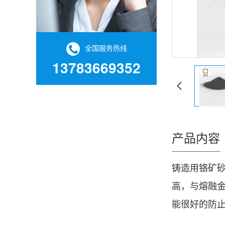
全国服务热线
13783669352
产品内容
铸造用
铬矿
高，与熔融
能很好的防