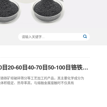
铬矿砂20-40目20-60目40-70目50-100目铬铁矿砂
然铬铁矿经破碎筛分等工艺加工的产品，其主要化学成分为
受热体积稳定、热导率高，与熔融金属接触时不仅具有