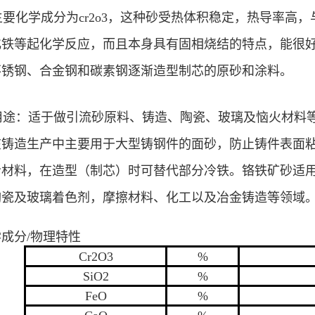
化学成分为cr2o3，这种砂受热体积稳定，热导率高
化铁等起化学反应，而且本身具有固相烧结的特点，能很
不锈钢、合金钢和碳素钢逐渐造型制芯的原砂和涂料。
途：适于做引流砂原料、铸造、陶瓷、玻璃及恼火材料等
在铸造生产中主要用于大型铸钢件的面砂，防止铸件表面
冷材料，在造型（制芯）时可替代部分冷铁。铬铁矿砂适
陶瓷及玻璃着色剂，摩擦材料、化工以及冶金铸造等领域
学成分
/物理特性
Cr2O3
%
SiO2
%
FeO
%