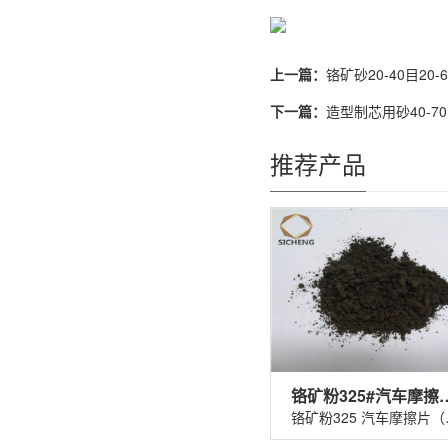
上一篇：
铬矿砂20-40目20
下一篇：
造型制芯用砂40-7
推荐产品
铬矿粉325#汽车
铬矿粉32