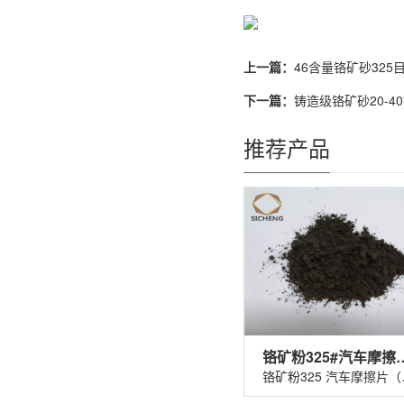
上一篇：
46含量铬矿砂32
下一篇：
铸造级铬矿砂20-
推荐产品
铬矿粉325#汽车
铬矿粉32