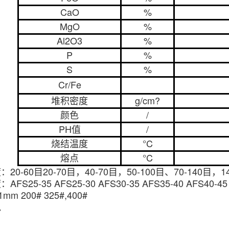
CaO
%
MgO
%
Al2O3
%
P
%
S
%
Cr/Fe
堆积密度
g/cm?
颜色
/
PH值
/
烧结温度
°C
熔点
°C
度：
20-60目20-70目，40-70目，50-100目、70-140目，14
度：
AFS25-35 AFS25-30 AFS30-35 AFS35-40 AFS40-45
-1mm
200# 325#,400#
包