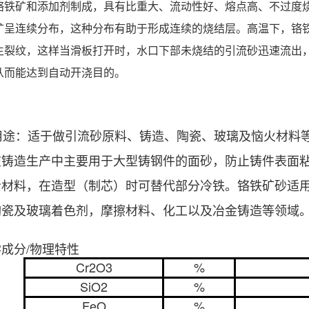
铬铁矿和添加剂制成，具有比重大、流动性好、熔点高、不过度
铁矿呈连续分布，这种分布有助于形成连续的烧结层。高温下，铬
生裂纹，这样当滑板打开时，水口下部未烧结的引流砂迅速流出
从而能达到自动开浇目的。
途：适于做引流砂原料、铸造、陶瓷、玻璃及恼火材料等
在铸造生产中主要用于大型铸钢件的面砂，防止铸件表面
冷材料，在造型（制芯）时可替代部分冷铁。铬铁矿砂适
陶瓷及玻璃着色剂，摩擦材料、化工以及冶金铸造等领域
学成分
/物理特性
Cr2O3
%
SiO2
%
FeO
%