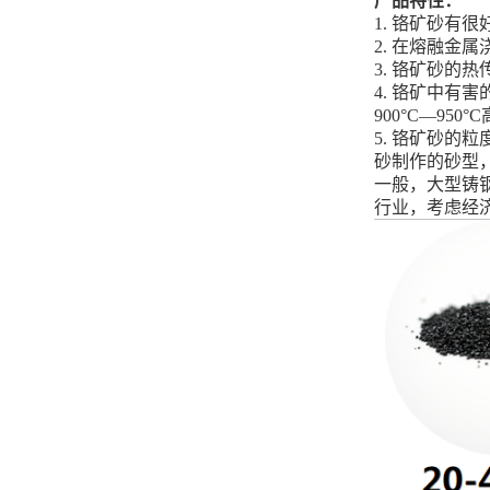
产品特性：
1. 铬矿砂有
2. 在熔融金
3. 铬矿砂
4. 铬矿中有
900°C—95
5. 铬矿砂
砂制作的砂型
一般，大型铸钢
行业，考虑经济