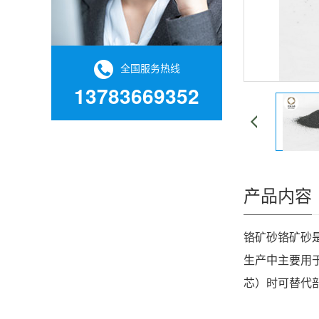
全国服务热线
13783669352
产品内容
铬矿砂
铬矿砂
生产中主要用
芯）时可替代