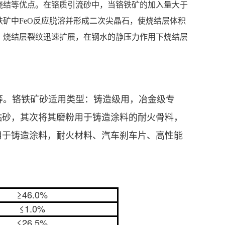
烧结等优点。在铬质引流砂中，当铬铁矿的加入量大于
铁矿中FeO反应脱溶并形成二次尖晶石，使烧结层体积
，烧结层裂纹迅速扩展，在钢水的静压力作用下烧结层
。铬铁矿砂适用类型：铸造级用，冶金级专
粘砂，其次将其磨粉用于铸造涂料的耐火骨料，
用于铸造涂料，耐火材料、汽车刹车片、高性能
。
≥46.0%
≤1.0%
≤26.5%