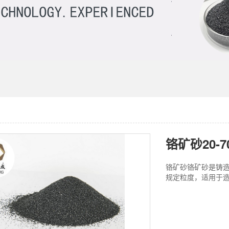
铬矿砂20-7
铬矿砂铬矿砂是铸
规定粒度，适用于