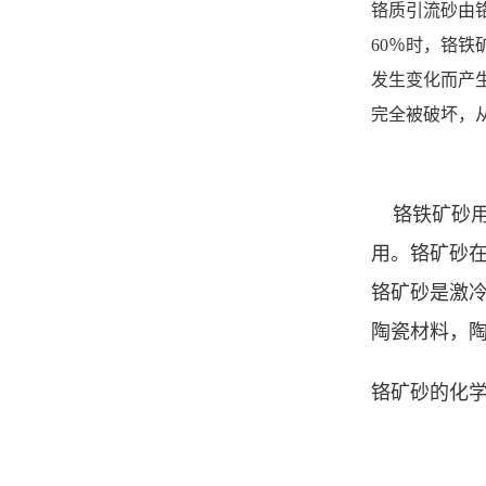
铬质引流砂由
60％时，铬
发生变化而产
完全被破坏，
铬铁矿砂用
用。铬矿砂
铬矿砂是激
陶瓷材料，
铬矿砂的化