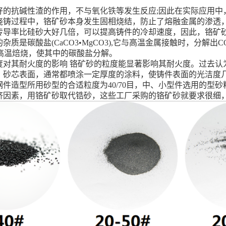
很好的抗碱性渣的作用，不与
氧化铁
等发生反应;因此在实际应用中
属浇铸过程中，铬矿砂本身发生固相烧结，防止了熔融金属的渗透
的热传导率比硅砂大好几倍，可以提高铸件的冷却速度，因此，铬矿
害的杂质是碳酸盐(CaCO3•MgCO3),它与高温金属接触时，分
0°C高温焙烧，使其中的碳酸盐分解。
的粒度对其耐火度的影响 铬矿砂的粒度能显著影响其耐火度。过去
，砂芯表面，通常都喷涂一定厚度的涂料，使铸件表面的光洁度
件造型所用砂型的合适粒度为40/70目，中、小型件选用的型砂粒
因素，用铬矿砂取代锆砂，这些工厂采购的铬矿砂就要求很细，要求70