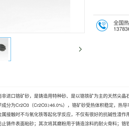
全国热
13783
南非进口铬矿砂，是铸造用特种砂、是以铬铁矿为主的天然尖晶
成分为Cr2O3（Cr2O3≥46.0%），铬矿砂受热体积稳定
金属接触时不与氧化铁等起化学反应，不仅有很好的抗碱性渣作
防止铸件表面粘砂；其次将其磨粉用于铸造涂料的耐火骨料；铬