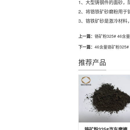
1、大型铸钢件的面砂，
2、将铬铁矿砂磨粉用于
3、铬铁矿砂是激冷材料
上一篇：
铬矿粉325# 46含
下一篇：
46含量铬矿粉325#
推荐产品
铬矿粉325#汽车