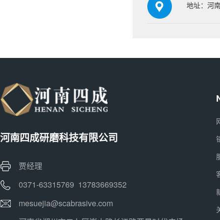
地址：河南
河南四成研磨科技有限公司
贾经理
0371-63315769 13783669352
mesuejia@scabrasive.com