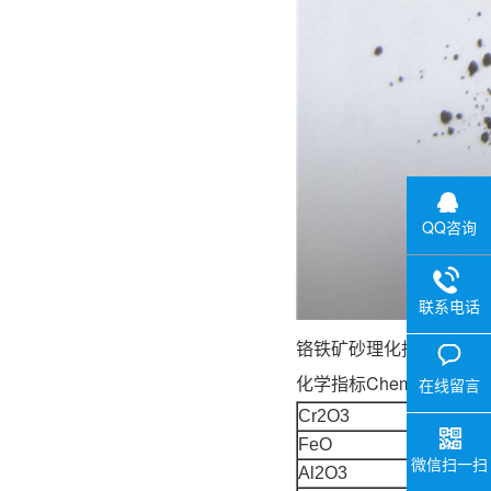
QQ咨询
联系电话
铬铁矿砂理
化学指标Chemical Compos
在线留言
Cr2O3
FeO
微信扫一扫
Al2O3