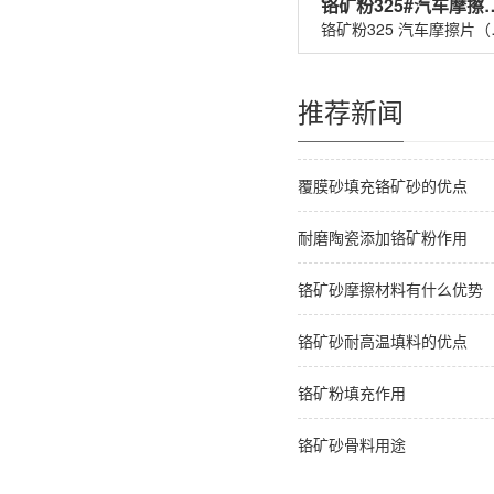
铬矿粉325#汽车
铬矿粉32
推荐新闻
覆膜砂填充铬矿砂的优点
耐磨陶瓷添加铬矿粉作用
铬矿砂摩擦材料有什么优势
铬矿砂耐高温填料的优点
铬矿粉填充作用
铬矿砂骨料用途