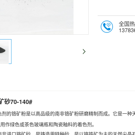
全国热
13783
砂70-140#
色剂的铬矿粉是以高品级的南非铬矿粉研磨精制而成。它是一种天然
可以用作绿色或茶色玻璃瓶和陶瓷釉料的着色剂。
南非进口铬矿砂，是铸造用特种砂、是以铬铁矿为主的天然尖晶