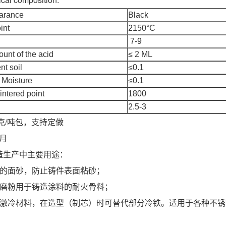
rance
Black
int
2150°C
7-9
t of the acid
≤ 2 ML
 soil
≤0.1
Moisture
≤0.1
tered point
1800
2.5-3
千克/吨包，支持定做
/月
在铸造生产中主要用途：
件的面砂，防止铸件表面粘砂；
砂磨粉用于铸造涂料的耐火骨料；
是激冷材料，在造型（制芯）时可替代部分冷铁。适用于各种不