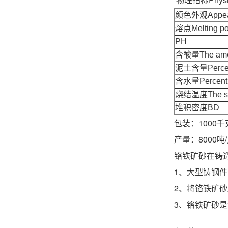
颜色外观Appea
熔点Melting po
PH
含酸量The amoun
泥土含量Percent
含水量Percent 
烧结温度The sin
堆积密度BD
包装：1000
产量：8000吨
铬铁矿砂
1、大型铸钢
2、将铬铁矿
3、铬铁矿砂