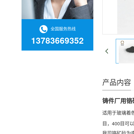
全国服务热线
13783669352
产品内容
铸件厂用铬矿
适用于玻璃着
目，400目
我司铬矿砂为