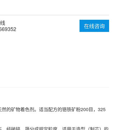
线
在线咨询
669352
的矿物着色剂。适当配方的铬铁矿粉200目，325
石，经破碎、筛分成规定粒度，适用于造型（制芯）的