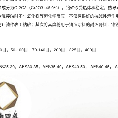
成分为Cr2O3（Cr2O3≥46.0%），铬矿砂受热体积稳定
金属接触时不与氧化铁等起化学反应，不仅有很好的抗碱性渣作
防止铸件表面粘砂；其次将其磨粉用于铸造涂料的耐火骨料；铬
常规粒度：
-70目，50-100目，70-140目，200目，325目，400目
常规粒度：
S25-30，AFS30-35，AFS35-40，AFS40-50， AFS40-45， AF