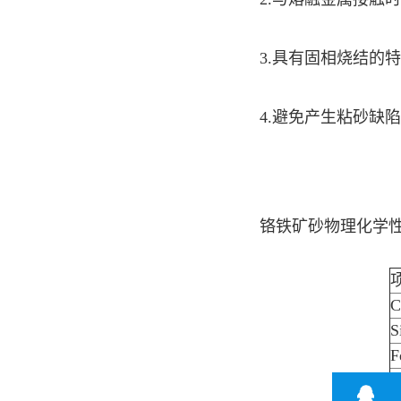
3.具有固相烧结的
4.避免产生粘砂缺陷
铬铁矿砂物理化学
C
S
F
C