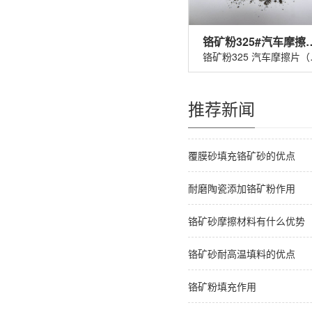
铬矿粉325#汽车
铬矿粉32
推荐新闻
覆膜砂填充铬矿砂的优点
耐磨陶瓷添加铬矿粉作用
铬矿砂摩擦材料有什么优势
铬矿砂耐高温填料的优点
铬矿粉填充作用