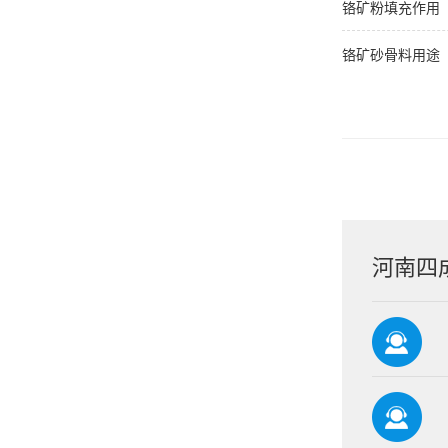
铬矿粉填充作用
铬矿砂骨料用途
河南四