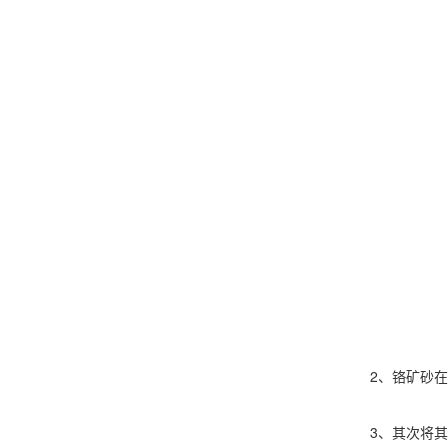
2、铬矿砂在铸
3、其次将其磨