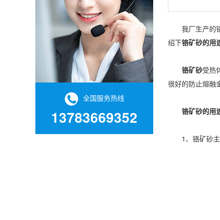
我厂生产的铬矿
绍下
铬矿砂的用
铬矿砂
受热
很好的防止熔融
全国服务热线
铬矿砂的用
13783669352
1、铬矿砂主要