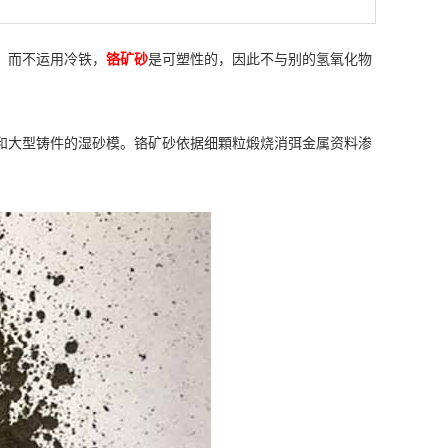
，而不运用冷铁，
铬矿砂
是可塑性的，因此不与别的氢氧化物
和大型铸件的湿砂模。铬矿砂依据细顆粒煅烧消弭金属资料渗