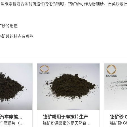
型碳素钢或合金钢铸造件的化合物时，铬矿砂可作为粉细砂、石英沙或旧
矿砂的用途
铬矿砂的特点有哪些
铬矿粉325#汽车摩擦片（刹车片）
铬矿粉用于摩擦片生产
铬矿粉325 汽车摩擦片（刹车片）铬矿粉......
铬矿粉通常指的是天然铬铁矿（主要成分......