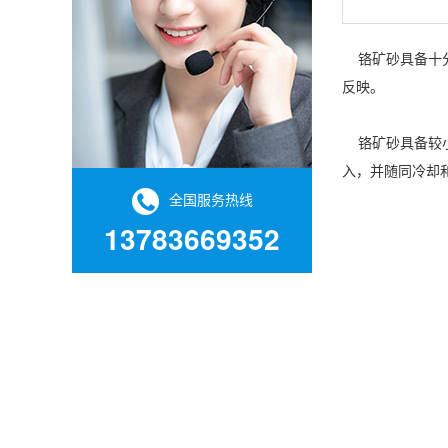
铬矿砂具备十分
反映。
铬矿砂具备较小
入，并随同冷却
全国服务热线
13783669352