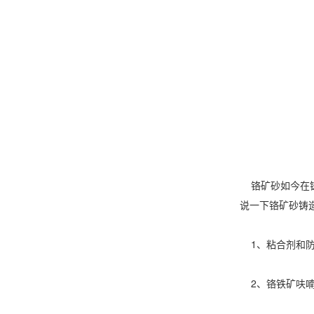
铬矿砂如今在铸
说一下铬矿砂铸
1、粘合剂和防
2、铬铁矿呋喃