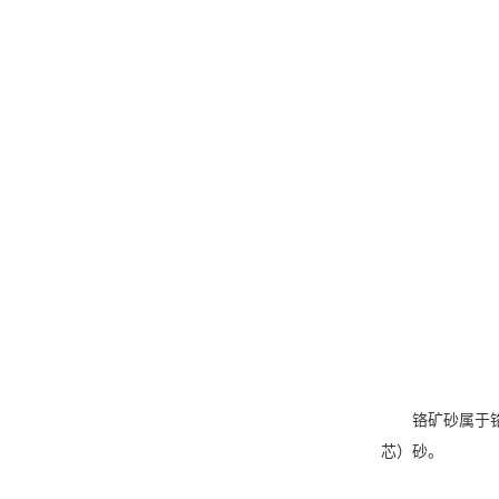
铬矿砂属于铬尖
芯）砂。