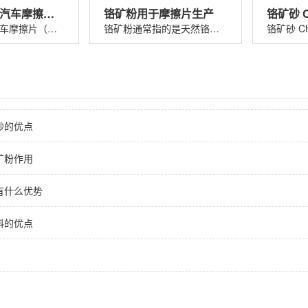
铬矿粉325#汽车摩擦片（刹车片）
铬矿粉用于摩擦片生产
铬矿粉325 汽车摩擦片（刹车片）铬矿粉......
铬矿粉通常指的是天然铬铁矿（主要成分......
砂的优点
矿粉作用
有什么优势
料的优点