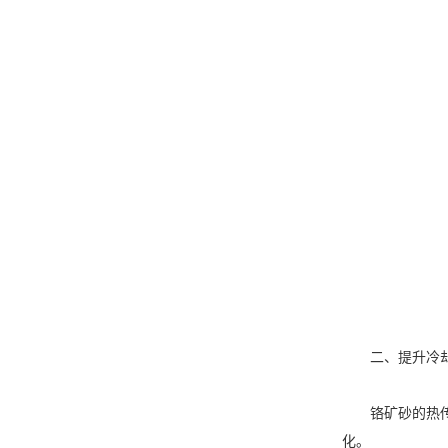
二、提升冷却
铬矿砂的热传导
化。