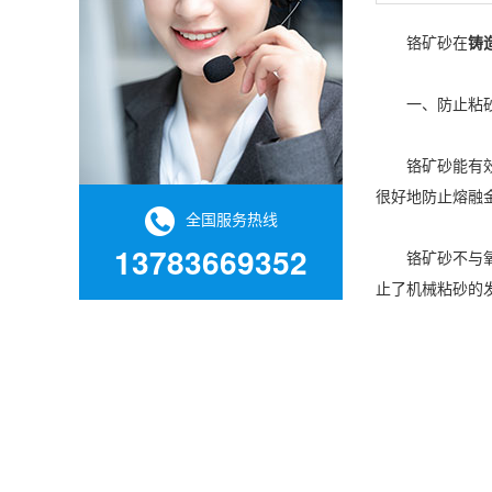
铬矿砂在
铸
一、防止粘
铬矿砂能有效防
很好地防止熔融
全国服务热线
13783669352
铬矿砂不与氧化
止了机械粘砂的