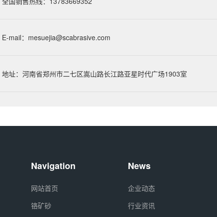
全国销售热线：13783669352
E-mail：
mesuejia@scabrasive.com
地址：河南省郑州市二七区嵩山路长江路亚星时代广场1903室
Navigation
News
网站首页
企业动态
铬矿砂
行业资讯