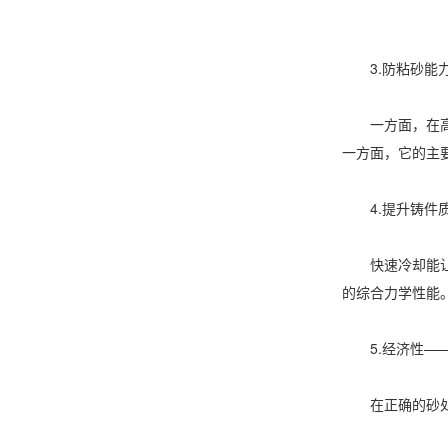
3.防粘砂能力
一方面，在高温
一方面，它的主
4.提升铸件质
快速冷却能让铸
的综合力学性能
5.经济性——
在正确的砂处理