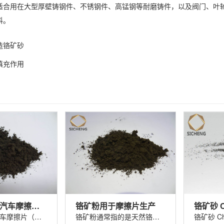
用在大型厚壁铸钢件、不锈钢件、高锰钢等耐磨铸件，以及阀门、叶轮
料。
造铬矿砂
填充作用
铬矿粉325#汽车摩擦片（刹车片）
铬矿粉用于摩擦片生产
铬矿粉325 汽车摩擦片（刹车片）铬矿粉......
铬矿粉通常指的是天然铬铁矿（主要成分......