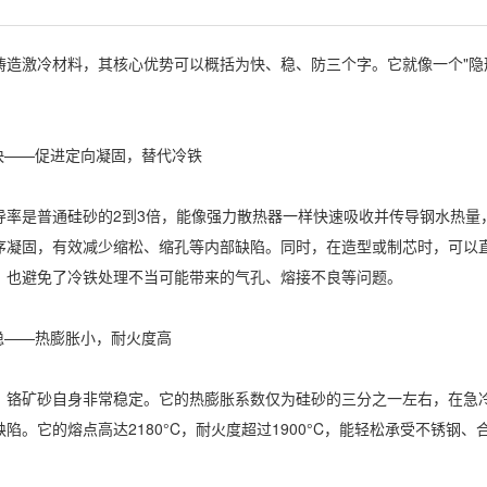
激冷材料，其核心优势可以概括为‌快、稳、防‌三个字。它就像一个"隐
——促进定向凝固，替代冷铁‌
导率是普通硅砂的2到3倍，能像强力散热器一样快速吸收并传导钢水热量
序凝固，有效减少缩松、缩孔等内部缺陷。同时，在造型或制芯时，可以
，也避免了冷铁处理不当可能带来的气孔、熔接不良等问题。
——热膨胀小，耐火度高‌
矿砂自身非常稳定。它的热膨胀系数仅为硅砂的三分之一左右，在急冷
陷。它的熔点高达2180°C，耐火度超过1900°C，能轻松承受不锈