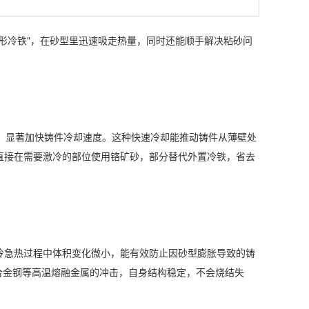
形冷铁"，在砂型里迅速吸走热量，同时还能顺手解决粘砂问
，显著加快铸件冷却速度。这种快速冷却能推动铸件从薄壁处
直接在需要激冷的部位使用铬矿砂，部分替代外置冷铁，省去
急热过程中体积变化微小，能有效防止因砂型膨胀导致的铸
钢、合金钢等高温熔融金属的冲击，自身结构稳定，不会烧结失