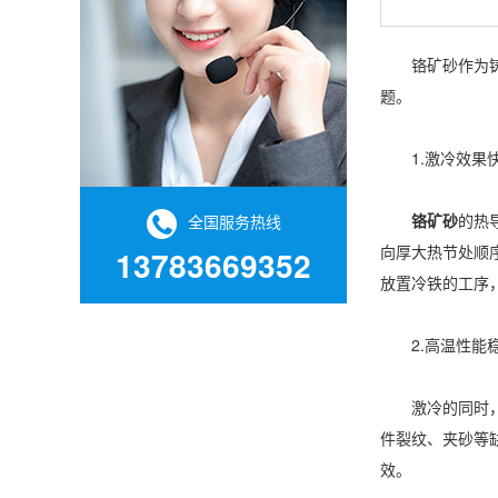
铬矿砂作为铸造
题。
1.激冷效果快
铬矿砂
的热
全国服务热线
向厚大热节处顺
13783669352
放置冷铁的工序
2.高温性能稳
激冷的同时，铬
件裂纹、夹砂等缺
效。