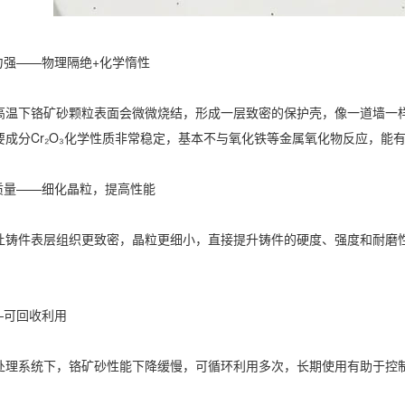
强——物理隔绝+化学惰性‌
下铬矿砂颗粒表面会微微烧结，形成一层致密的保护壳，像一道墙一样
要成分Cr₂O₃化学性质非常稳定，基本不与氧化铁等金属氧化物反应，能
量——细化晶粒，提高性能‌
件表层组织更致密，晶粒更细小，直接提升铸件的硬度、强度和耐磨性
。
可回收利用‌
系统下，铬矿砂性能下降缓慢，可循环利用多次，长期使用有助于控