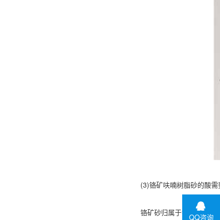
(3)铬矿呋喃树脂砂的酸需
铬矿砂归属于铬尖晶石，是
QQ咨询