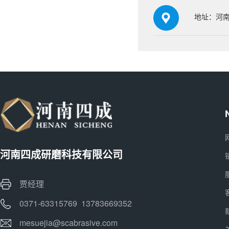
地址：河南
河南四成研磨科技有限公司
贾经理
0371-63315769 13783669352
mesuejia@scabrasive.com