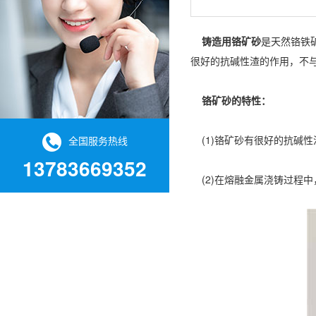
铸造用铬矿砂
是天然铬铁
很好的抗碱性渣的作用，不
铬矿砂的特性：
(1)铬矿砂有很好的抗碱性
全国服务热线
13783669352
(2)在熔融金属浇铸过程中