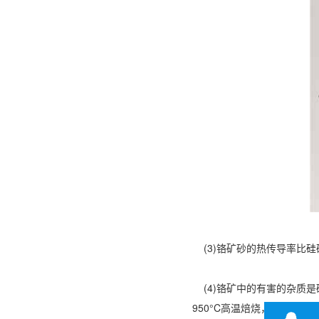
(3)铬矿砂的热传导率比硅
(4)铬矿中的有害的杂质是碳
950°C高温焙烧，使其中的