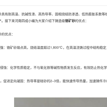
有耐高温、抗碱性渣、高热导率、固相烧结防渗透、低热膨胀系数等核
产。接下来河南四成小编为大家介绍下铸造级
铬矿砂
的优点：
的优点：
‌：铬矿砂熔点高，烧结温度超过‌1,800℃‌，在高温浇铸过程中结构
蚀‌：化学性质稳定，不与氧化铁等碱性物质发生反应，有效防止热化学
促进定向凝固‌：热导率是硅砂的‌2–3倍‌，能快速传导热量，加速铸件