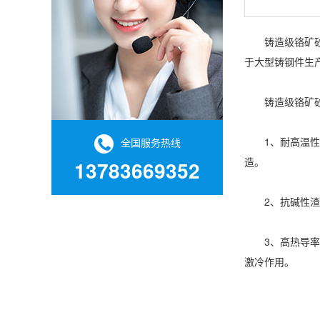
铸造级铬矿砂具
于大型铸钢件生
铸造级铬矿砂
1、耐高温性强
全国服务热线
造。
13783669352
2、抗碱性渣侵
3、高热导率，
激冷作用。