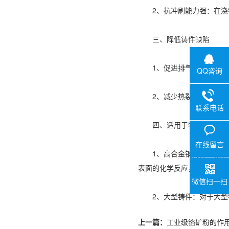
2、抗冲刷能力强：在浇铸
三、降低铸件缺陷
1、促进排气：铬矿砂透气
QQ咨询
2、减少热裂倾向：由于铬
联系电话
四、适用于特殊铸件
在线留言
1、高合金钢铸件：
铬矿
表面的化学反应，保证铸件
微信扫一扫
2、大型铸件：对于大型铸
上一篇：
工业级铬矿粉的作