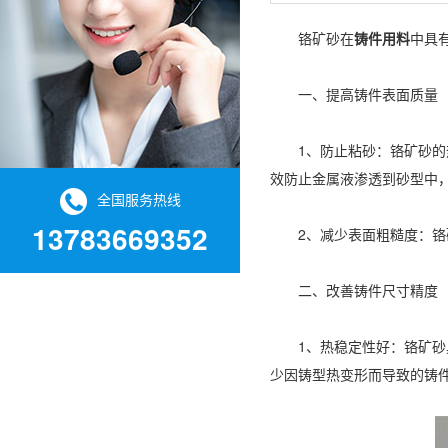
铬矿砂在
铸件用料
中具
一、提高铸件表面质量
1、防止粘砂：铬矿砂的热
效防止金属液渗透到砂型中
全国服务热线
13783669352
2、减少表面粗糙度：铬矿
二、改善铸件尺寸精度
1、热稳定性好：铬矿砂具
少因铸型热变形而导致的铸