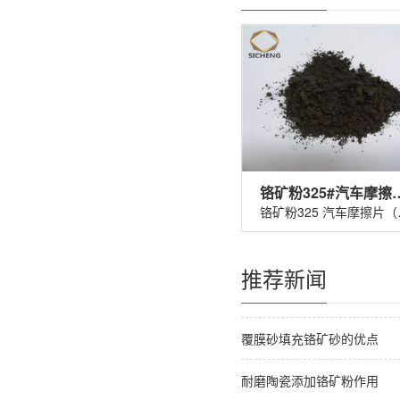
铬矿粉325#汽车
铬矿粉32
推荐新闻
覆膜砂填充铬矿砂的优点
耐磨陶瓷添加铬矿粉作用